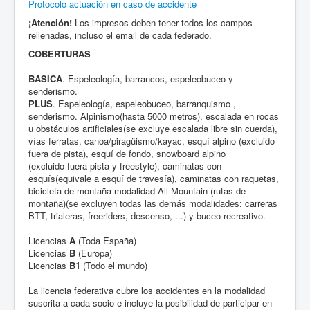
Protocolo actuación en caso de accidente
¡Atención!
Los impresos deben tener todos los campos
rellenadas, incluso el email de cada federado.
COBERTURAS
BASICA
. Espeleología, barrancos, espeleobuceo y
senderismo.
PLUS
. Espeleología, espeleobuceo, barranquismo ,
senderismo. Alpinismo(hasta 5000 metros), escalada en rocas
u obstáculos artificiales(se excluye escalada libre sin cuerda),
vías ferratas, canoa/piragüismo/kayac, esquí alpino (excluido
fuera de pista), esquí de fondo, snowboard alpino
(excluido fuera pista y freestyle), caminatas con
esquís(equivale a esquí de travesía), caminatas con raquetas,
bicicleta de montaña modalidad All Mountain (rutas de
montaña)(se excluyen todas las demás modalidades: carreras
BTT, trialeras, freeriders, descenso, ...) y buceo recreativo.
Licencias
A
(Toda España)
Licencias
B
(Europa)
Licencias
B1
(Todo el mundo)
La licencia federativa cubre los accidentes en la modalidad
suscrita a cada socio e incluye la posibilidad de participar en