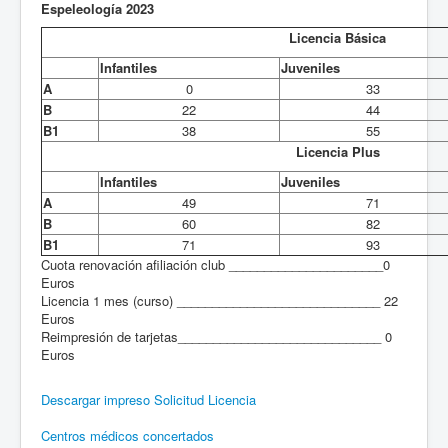
Espeleología 2023
Licencia Básica
Infantiles
Juveniles
A
0
33
B
22
44
B1
38
55
Licencia Plus
Infantiles
Juveniles
A
49
71
B
60
82
B1
71
93
Cuota renovación afiliación club ______________________0
Euros
Licencia 1 mes (curso) _____________________________ 22
Euros
Reimpresión de tarjetas_____________________________ 0
Euros
Descargar impreso Solicitud Licencia
Centros médicos concertados