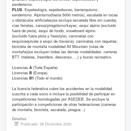
senderismo.
PLUS
. Espeleología, espeleobuceo, barranquismo ,
senderismo. Alpinismo(hasta 5000 metros), escalada en rocas
u obstáculos artificiales(se excluye escalada libre sin cuerda),
vías ferratas, canoa/piragüismo/kayac, esquí alpino (excluido
fuera de pista), esquí de fondo, snowboard alpino
(excluido fuera pista y freestyle), caminatas con
esquís(equivale a esquí de travesía), caminatas con raquetas,
bicicleta de montaña modalidad All Mountain (rutas de
montaña)(se excluyen todas las demás modalidades: carreras
BTT, trialeras, freeriders, descenso, ...) y buceo recreativo.
Licencias
A
(Toda España)
Licencias
B
(Europa)
Licencias
B1
(Todo el mundo)
La licencia federativa cubre los accidentes en la modalidad
suscrita a cada socio e incluye la posibilidad de participar en
competiciones homologadas por ASEDEB. Se excluye la
participación a competiciones de otras federaciones (carreras
de montaña, bicicleta, escalada, piragua...)
Detalles
Publicado: 28 Diciembre 2020