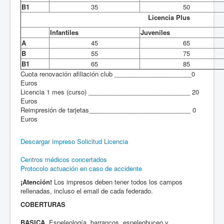
B1
35
50
Licencia Plus
Infantiles
Juveniles
A
45
65
B
55
75
B1
65
85
Cuota renovación afiliación club ______________________0
Euros
Licencia 1 mes (curso) _____________________________ 20
Euros
Reimpresión de tarjetas_____________________________ 0
Euros
Descargar impreso Solicitud Licencia
Centros médicos concertados
Protocolo actuación en caso de accidente
¡Atención!
Los impresos deben tener todos los campos
rellenadas, incluso el email de cada federado.
COBERTURAS
BASICA
. Espeleología, barrancos, espeleobuceo y