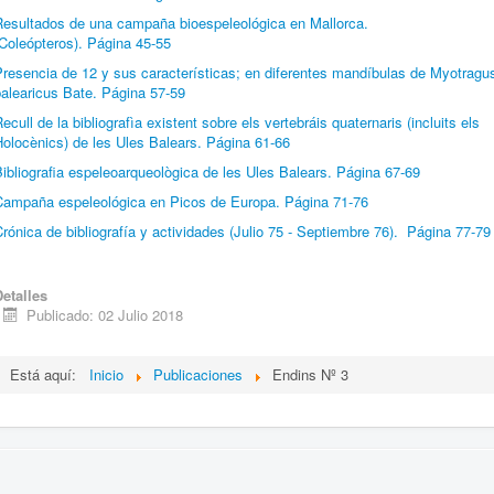
Resultados de una campaña bioespeleológica en Mallorca.
Coleópteros). Página 45-55
Presencia de 12 y sus características; en diferentes mandíbulas de Myotragu
alearicus Bate. Página 57-59
ecull de la bibliografìa existent sobre els vertebráis quaternaris (incluits els
olocènics) de les Ules Balears. Página 61-66
ibliografia espeleoarqueològica de les Ules Balears. Página 67-69
Campaña espeleológica en Picos de Europa. Página 71-76
rónica de bibliografía y actividades (Julio 75 - Septiembre 76). Página 77-79
Detalles
Publicado: 02 Julio 2018
Está aquí:
Inicio
Publicaciones
Endins Nº 3