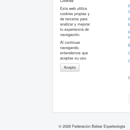
Cookies
Esta web utiliza
(
cookies propias y
de terceros para
analizar y mejorar
b
tu experiencia de
R
navegación.
H
Al continuar
B
navegando,
entendemos que
aceptas su uso.
C
Acepto
© 2026 Federacion Balear Espeleologia