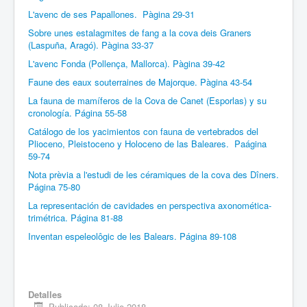
L'avenc de ses Papallones. Pàgina 29-31
Sobre unes estalagmites de fang a la cova deis Graners
(Laspuña, Aragó). Pàgina 33-37
L'avenc Fonda (Pollença, Mallorca). Pàgina 39-42
Faune des eaux sou­terraines de Majorque. Pàgina 43-54
La fauna de mamíferos de la Cova de Canet (Esporlas) y su
cronología. Página 55-58
Catálogo de los yacimientos con fauna de vertebrados del
Plioceno, Pleistoceno y Holoceno de las Baleares. Paágina
59-74
Nota prèvia a l'estudi de les céramiques de la cova des Dîners.
Página 75-80
La representación de cavidades en perspectiva axonomética-
trimétrica. Página 81-88
Inventan espeleolôgic de les Balears. Página 89-108
Detalles
Publicado: 08 Julio 2018