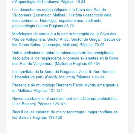
d'Arqueologia de Catalunya Páginas 19-34
Les descobertes subaquàtiques a la Cova des Pas de
Vallgornera (Llucmajor, Mallora): Històtia i descripció dels
descobriments, hidrologia, espeleotemes, sedimets,
paleontologia i fauna Páginas 35-72
Morfologies de corrosió a la part submergida de la Cova des
Pas de Vallgornera. Sector Antic, Sector de Gregal i Sector de
les Grans Sales. (Llucmajor, Mallorca) Páginas 73-98
Datos preliminares sobre la mineralogía de los precipitados
asociados a los respiraderos y toberas existentes en la Cova
des Pas de Vallgornera. (Mallorca) Páginas 99-104
Les cavitats de la Serra de Burguesa. Zona 9: Son Boronat -
L'Hostalet(2a part) (Calvià, Mallorca) Páginas 105-120
Presencia de murciélago Ratonero Pardo Myotis emarginatus
en Mallorca Páginas 121-124
Noves aportacions al coneixement de la Cabrera prehistòtica
(Illes Balears) Páginas 125-139
Recull de les cavitast de major recorregut i major fondària de
les Balears Páginas 139-152